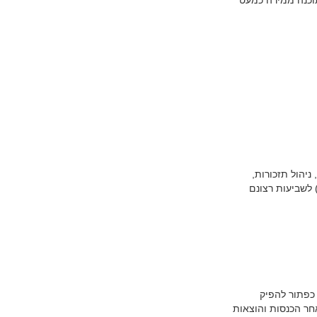
 חינמית . התוכנה ממירה כמעט
יהול תזכורות,
 לשביעות רצונם
כפתור להפיק
אחר הכנסות והוצאות