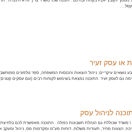
בעזרת תוכנה זו ניתן להמיר כל מסמך לקובץ PDF בקלות ובחינם . תוכנה שכל משרד צריך והיא
סל....
ת או עסק זעיר
בע נושאים עיקריים: ניהול הוצאות והכנסות המשפחה, ספר טלפונים ממוחשב, נ
מה גם לעסק זעיר. התוכנה נמצאת בשימוש לקוחות רבים (וגם עסקים קטנים)
וכנה לניהול עסק
ק \ משרד שכוללת גם הנהלת חשבונות כפולה . התוכנה מאפשרת לכם בלחיצת 
ריכוז, הצעות מחיר, תעודות משלוח, דוחות מע"מ ומקדמות מס, ניהול ומעקב 