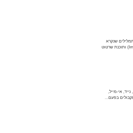
תמלילים שנקרא
"כתבן" (writer), גליון עבודה שנקרא "גליונות עבודה" (Calc), תוכנת ליצירת מצגת שנקראת "מצגות" (Impress) ותוכנת שרטוט
ייד, אי-מייל,
קבולים בפעם...