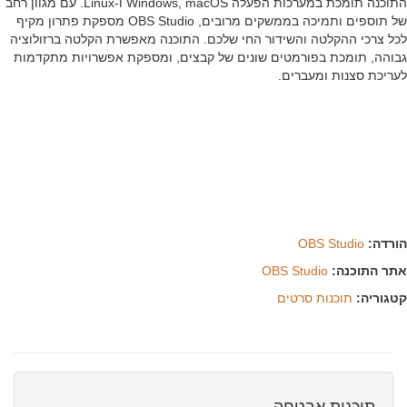
התוכנה תומכת במערכות הפעלה Windows, macOS ו-Linux. עם מגוון רחב
של תוספים ותמיכה בממשקים מרובים, OBS Studio מספקת פתרון מקיף
 צרכי ההקלטה והשידור החי שלכם. התוכנה מאפשרת הקלטה ברזולוציה
הה, תומכת בפורמטים שונים של קבצים, ומספקת אפשרויות מתקדמות
יכת סצנות ומעברים.
דה:
OBS Studio
ר התוכנה:
OBS Studio
וריה:
תוכנות סרטים