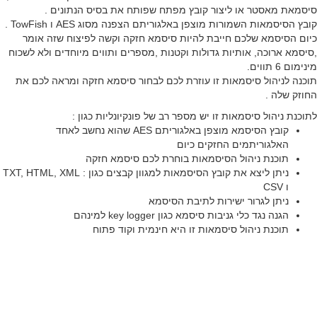
מאת מאסטר או ליצור קובץ מפתח שפותח את בסיס הנתונים .
ץ הסיסמאות השמורות מוצפן באלגוריתם הצפנה מסוג AES ו TowFish .
ם הסיסמא שלכם חייבת להיות סיסמא חזקה וקשה לפיצוח שזה אומר
סמא ארוכה, אותיות גדולות וקטנות ,מספרים ותווים מיוחדים ולא לשכוח
ום 6 תווים.
נה לניהול סיסמאות זו עוזרת לכם לבחור סיסמא חזקה ומראה לכם את
זק שלה .
כנת ניהול סיסמאות זו יש מספר רב של פונקיונליות כגון :
קובץ הסיסמא מוצפן באלגוריתם AES שהוא נחשב לאחד
האלגוריתמים החזקים כיום
תוכנת ניהול הסיסמאות בוחרת לכם סיסמא חזקה
ניתן ליצא את קובץ הסיסמאות למגוון קבצים כגון : TXT, HTML, XML
ו CSV
ניתן לגרור ישירות לתיבת הסיסמא
הגנה נגד כלי גניבות סיסמא כגון key logger למינהם
תוכנת ניהול סיסמאות זו היא חינמית וקוד פתוח